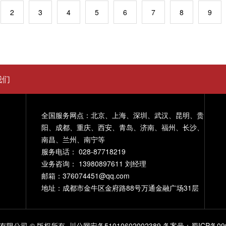
2
3
4
5
6
7
8
9
我们
全国服务网点：北京、上海、深圳、武汉、昆明、贵
阳、成都、重庆、西安、青岛、济南、福州、长沙、
南昌、兰州、南宁等
服务电话： 028-87718219
业务咨询： 13980897611 刘经理
邮箱：376074451@qq.com
地址：成都市金牛区金府路88号万通金融广场31层
有限公司 © 版权所有
川公网安备51010602002389
备案号：蜀ICP备090