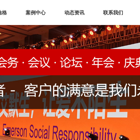
迪格
案例中心
动态资讯
联系我们
业介绍
展厅空间
化理念
展会展台
誉资质
会议活动
厂实景
环保展具
务范围
文化建设