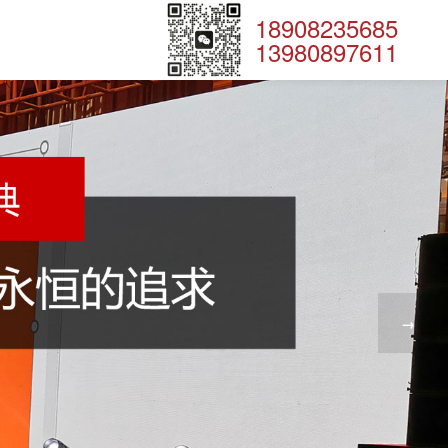
18908235685
13980897611
→