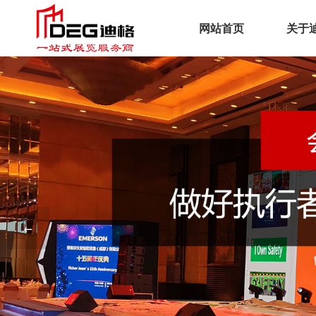
网站首页
关于
企
文
荣
工
服
←