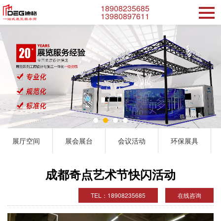
18908235685
13980897611
展厅空间
展会展台
会议活动
环保展具
成都奇点艺术节快闪活动
TEL：18908235685
在线咨询