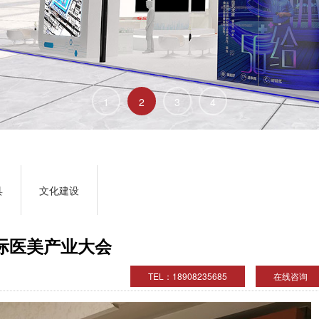
1
2
3
4
具
文化建设
际医美产业大会
TEL：18908235685
在线咨询