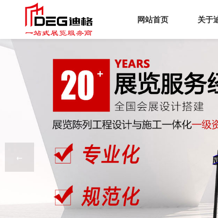
网站首页
关于
企
文
荣
工
服
←