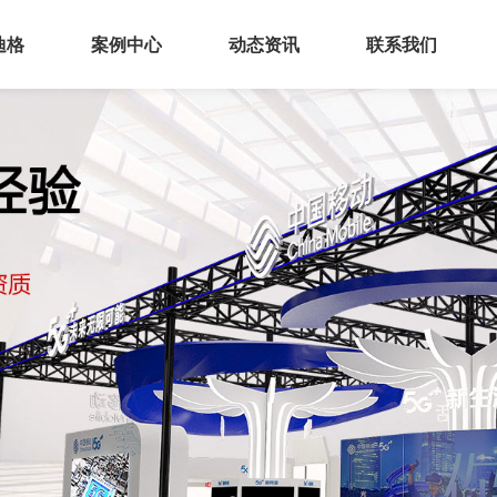
迪格
案例中心
动态资讯
联系我们
业介绍
展厅空间
化理念
展会展台
誉资质
会议活动
厂实景
环保展具
务范围
文化建设